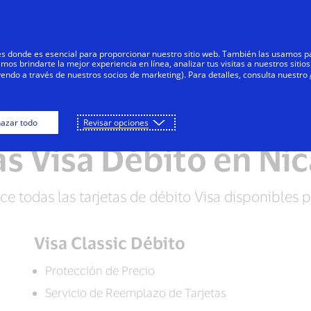
Saltar al contenido
Personas
Negocios
Innovadores
res donde es esencial para proporcionar nuestro sitio web. También las usamos p
s brindarte la mejor experiencia en línea, analizar tus visitas a nuestros sitios
yendo a través de nuestros socios de marketing). Para detalles, consulta nuestro
Visa Débito
Visa Prepaga
Pregunta
azar todo
Revisar opciones
as Visa Débito en Ni
e todas las tarjetas de débito Visa disponibles pa
Visa Classic Débito
Protección de Precio
Servicio de Reemplazo de Tarjetas