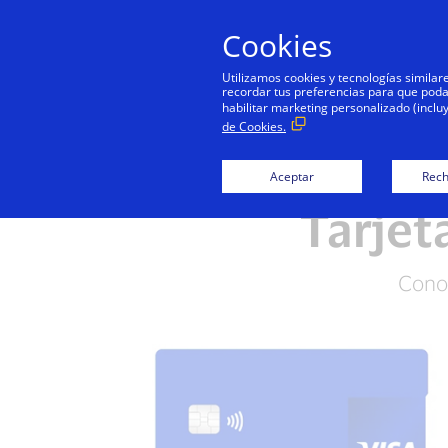
Cookies
Utilizamos cookies y tecnologías simila
recordar tus preferencias para que podamo
habilitar marketing personalizado (inclu
de Cookies.
Visa Crédito
Aceptar
Rech
Tarjet
Conoc