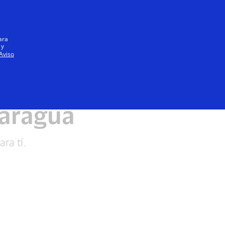
Iniciar sesión / registrarse
Todos
ara
 y
Aviso
s Frecuentes
caragua
ra tí.