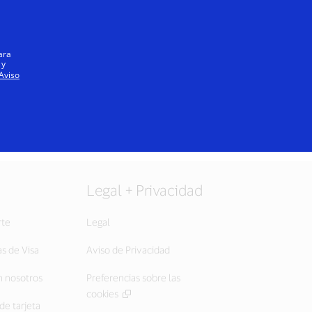
Iniciar sesión / registrarse
Todos
ara
 y
Aviso
Legal + Privacidad
rte
Legal
as de Visa
Aviso de Privacidad
 nosotros
Preferencias sobre las
cookies
de tarjeta