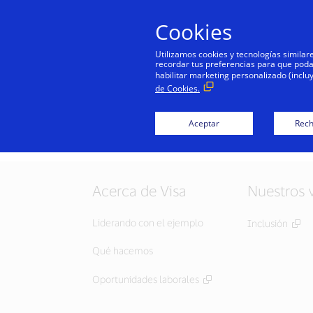
Cookies
Utilizamos cookies y tecnologías simila
recordar tus preferencias para que podamo
habilitar marketing personalizado (inclu
de Cookies.
Aceptar
Rech
Acerca de Visa
Nuestros 
Liderando con el ejemplo
Inclusión
Qué hacemos
Oportunidades laborales