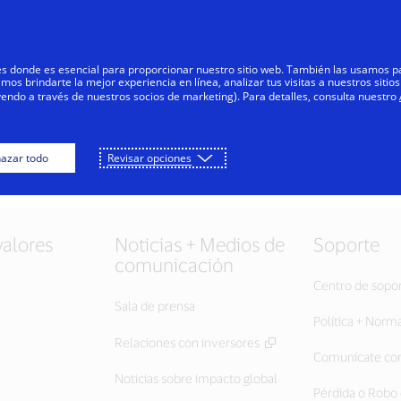
Saltar al contenido
Personas
Negocios
Innovadores
res donde es esencial para proporcionar nuestro sitio web. También las usamos p
s brindarte la mejor experiencia en línea, analizar tus visitas a nuestros sitios
yendo a través de nuestros socios de marketing). Para detalles, consulta nuestro
azar todo
Revisar opciones
valores
Noticias + Medios de
Soporte
comunicación
Centro de sopo
Sala de prensa
Política + Norm
Relaciones con inversores
Comunícate con
Noticias sobre impacto global
Pérdida o Robo 