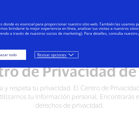
Saltar al contenido
Personas
Negocios
Innovadores
res donde es esencial para proporcionar nuestro sitio web. También las usamos p
s brindarte la mejor experiencia en línea, analizar tus visitas a nuestros sitios
yendo a través de nuestros socios de marketing). Para detalles, consulta nuestro
de Visa
Notificación de privacidad global
Av
azar todo
Revisar opciones
ro de Privacidad de
za y respeta tu privacidad. El Centro de Privacida
ilizamos tu información personal. Encontrarás en
derechos de privacidad.