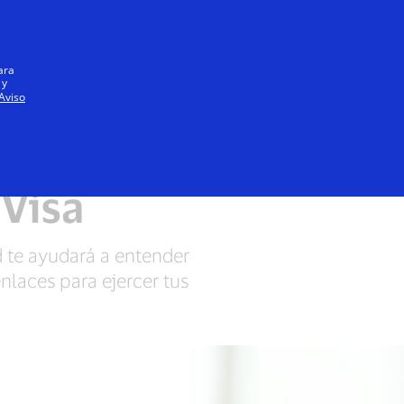
Iniciar sesión / registrarse
Todos
ara
 y
Aviso
iso de cookies de Visa
 Visa
d te ayudará a entender
laces para ejercer tus