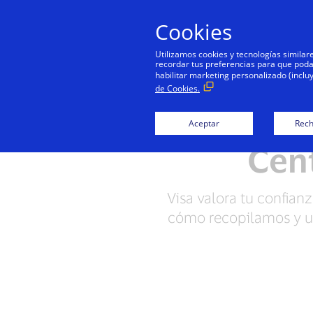
Cookies
Utilizamos cookies y tecnologías simila
recordar tus preferencias para que podamo
habilitar marketing personalizado (inclu
de Cookies.
Centro de Privacidad 
Aceptar
Rech
Cent
Visa valora tu confian
cómo recopilamos y ut