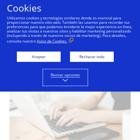
Saltar al contenido
Cookies
Utilizamos cookies y tecnologías similares donde es esencial para
proporcionar nuestro sitio web. También las usamos para recordar tus
preferencias para que podamos brindarte la mejor experiencia en línea,
Contacta a Visa
analizar tus visitas a nuestros sitios y habilitar marketing personalizado
(incluyendo a través de nuestros socios de marketing). Para detalles,
consulta nuestro
Aviso de Cookies.
¿Tienes alguna pregunta o necesitas
ayuda con tu tarjeta Visa? Siempre hay
Aceptar
Rechazar todo
una manera de contactarnos.
Revisar opciones