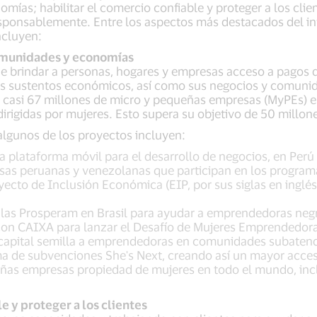
as; habilitar el comercio confiable y proteger a los client
responsablemente. Entre los aspectos más destacados del i
incluyen:
omunidades y economías
 brindar a personas, hogares y empresas acceso a pagos di
s sustentos económicos, así como sus negocios y comunida
a casi 67 millones de micro y pequeñas empresas (MyPEs) e
dirigidas por mujeres. Esto supera su objetivo de 50 millon
 algunos de los proyectos incluyen:
 plataforma móvil para el desarrollo de negocios, en Perú 
as peruanas y venezolanas que participan en los programa
ecto de Inclusión Económica (EIP, por sus siglas en inglés
Elas Prosperam en Brasil para ayudar a emprendedoras negr
 con CAIXA para lanzar el Desafío de Mujeres Emprendedora
 capital semilla a emprendedoras en comunidades subaten
a de subvenciones She's Next, creando así un mayor acces
ñas empresas propiedad de mujeres en todo el mundo, incl
e y proteger a los clientes