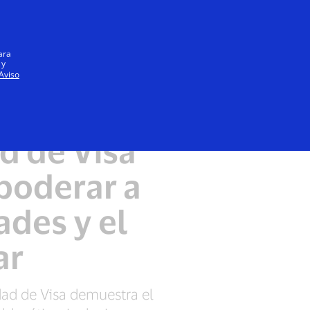
Iniciar sesión / registrarse
Todos
ara
 y
Aviso
ilidad
d de Visa
poderar a
des y el
ar
dad de Visa demuestra el