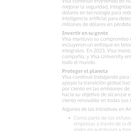
Visa continuó invirtiendo en n
mejorar la seguridad, integridad
dólares en tecnología para red
inteligencia artificial para de
millones de dólares en pérdid
Invertir en su gente
Visa mantuvo su compromiso de 
incluyeron un enfoque en brin
integrales. En 2023, Visa mant
compañía, y Visa University e
todo el mundo.
Proteger el planeta
Visa continuó trabajando para
apoyar la transición global h
por ciento en las emisiones de
hacia su objetivo de alcanzar 
ciento renovable en todas sus 
Algunas de las iniciativas en A
Como parte de los esfuerz
empresas a través de la d
viajes en autobuses y tre