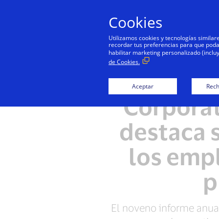
Cookies
Utilizamos cookies y tecnologías simila
recordar tus preferencias para que podamo
habilitar marketing personalizado (inclu
de Cookies.
El In
Aceptar
Rech
Corporat
destaca 
los emp
p
El noveno informe anual