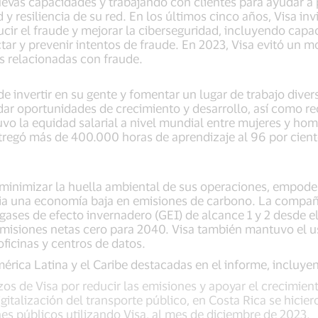
uevas capacidades y trabajando con clientes para ayudar a 
 y resiliencia de su red. En los últimos cinco años, Visa inv
ucir el fraude y mejorar la ciberseguridad, incluyendo capa
tectar y prevenir intentos de fraude. En 2023, Visa evitó un
as relacionadas con fraude.
invertir en su gente y fomentar un lugar de trabajo divers
dar oportunidades de crecimiento y desarrollo, así como r
uvo la equidad salarial a nivel mundial entre mujeres y ho
ntregó más de 400.000 horas de aprendizaje al 96 por cien
 minimizar la huella ambiental de sus operaciones, empode
acia una economía baja en emisiones de carbono. La compañ
 gases de efecto invernadero (GEI) de alcance 1 y 2 desde e
emisiones netas cero para 2040. Visa también mantuvo el u
oficinas y centros de datos.
mérica Latina y el Caribe destacadas en el informe, incluyen
os de Visa por reducir las emisiones y apoyar el crecimie
igitalización del transporte público, en Costa Rica se hicie
nes públicos utilizando Visa, al mes de diciembre de 2023.