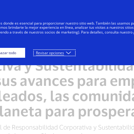
Saltar al contenido
Personas
Negocios
Innovadores
res donde es esencial para proporcionar nuestro sitio web. También las usamos p
s brindarte la mejor experiencia en línea, analizar tus visitas a nuestros sitios
yendo a través de nuestros socios de marketing). Para detalles, consulta nuestro
forme de Responsab
azar todo
Revisar opciones
iva y Sustentabilida
sus avances para em
leados, las comunida
laneta para prosper
 de Responsabilidad Corporativa y Sustentabili