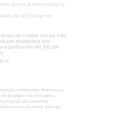
ores apoyar la reforestación y
duales de GEI incluye un
promiso de cumplir con los más
brada por duodécimo año
una puntuación del 100 por
as.
te el
mercios, instituciones financieras y
a red de pagos más innovadora,
 Creemos que las economías
del movimiento de dinero. Obtenga