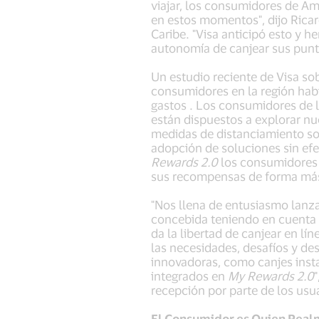
viajar, los consumidores de Am
en estos momentos", dijo Ricar
Caribe. "Visa anticipó esto y
autonomía de canjear sus punt
Un estudio reciente de Visa so
consumidores en la región habí
gastos . Los consumidores de la
están dispuestos a explorar nu
medidas de distanciamiento soc
adopción de soluciones sin ef
Rewards 2.0
los consumidores p
sus recompensas de forma más
"Nos llena de entusiasmo lanzar
concebida teniendo en cuenta la
da la libertad de canjear en l
las necesidades, desafíos y des
innovadoras, como canjes insta
integrados en
My Rewards 2.0
recepción por parte de los usua
El Consumidor es Quien Rea