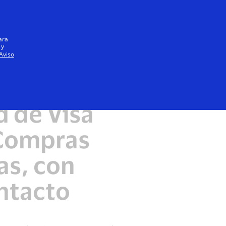
Iniciar sesión / registrarse
Todos
ara
 y
Aviso
d de Visa
 Compras
as, con
ntacto