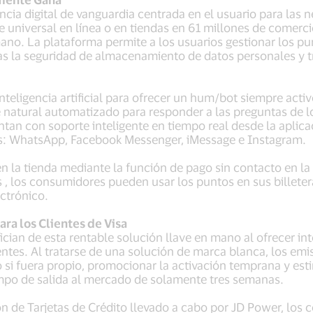
ncia digital de vanguardia centrada en el usuario para las
je universal en línea o en tiendas en 61 millones de comerc
ano. La plataforma permite a los usuarios gestionar los pun
ras la seguridad de almacenamiento de datos personales y 
teligencia artificial para ofrecer un hum/bot siempre acti
 natural automatizado para responder a las preguntas de 
an con soporte inteligente en tiempo real desde la aplicaci
s: WhatsApp, Facebook Messenger, iMessage e Instagram.
 la tienda mediante la función de pago sin contacto en la
es , los consumidores pueden usar los puntos en sus billete
ectrónico.
ra los Clientes de Visa
cian de esta rentable solución llave en mano al ofrecer int
ientes. Al tratarse de una solución de marca blanca, los e
 si fuera propio, promocionar la activación temprana y es
po de salida al mercado de solamente tres semanas.
ón de Tarjetas de Crédito llevado a cabo por JD Power, los