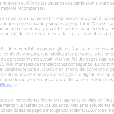
nuevos y el 47% de los usuarios que cambiaron a una nueva
r mejores recompensas.
o en medio de una pandemia requiere de innovación: los ne
ráctico, personalizado y simple", agregó Tafur. "Visa se co
ieran una experiencia y una interfaz de usuario acorde a la
opuesta flexible, relevante y valiosa para aumentar la pref
añía líder mundial en pagos digitales. Nuestra misión es c
, confiable y segura, que habilita a las personas, a las em
d de procesamiento global, VisaNet, facilita pagos seguro
65.000 mensajes de transacciones por segundo. La contin
 catalizador para el rápido crecimiento del comercio digita
tras el mundo se mueve de lo análogo a lo digital, Visa apl
 la tarea de moldear el nuevo futuro del comercio. Para más
aNews
.
es para instituciones financieras, agencias de viaje en línea
 marca y la lealtad de los usuarios. Mediante soluciones
apacidades de pago e inteligencia artificial (IA), novae mej