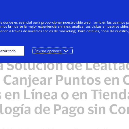
Saltar al contenido
Personas
Negocios
Innovadores
res donde es esencial para proporcionar nuestro sitio web. También las usamos p
s brindarte la mejor experiencia en línea, analizar tus visitas a nuestros sitios
yendo a través de nuestros socios de marketing). Para detalles, consulta nuestro
azar todo
Revisar opciones
NOTAS DE PRENSA
 Solución de Lealta
 Canjear Puntos en
s en Línea o en Tiend
logía de Pago sin Co