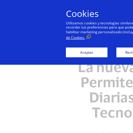
Cookies
Utilizamos cookies y tecnologías simila
recordar tus preferencias para que podamo
habilitar marketing personalizado (inclu
de Cookies.
Aceptar
Rech
La nueva
Permite
Diaria
Tecno