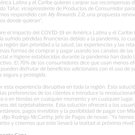
érica Latina y el Caribe quieren canjear sus recompensas d
do Tafur, vicepresidente de Productos de Consumidor para 
 hemos respondido con
My Rewards 2.0
, una propuesta renov
os donde quieran".
bre el impacto del COVID-19 en América Latina y el Caribe 
a sufrido pérdidas financieras debido a la pandemia, lo cu
 región dan prioridad a la salud, las experiencias y las rel
evas formas de comprar y pagar usando los canales de las 
ial e higiene establecidas durante la pandemia han dado l
ectivo. El 70% de los consumidores dice que usan menos e
ueden disfrutar de beneficios adicionales con el uso de s
 segura y protegida.
 esta experiencia disruptiva en toda la región. Esta soluci
s preferencias de los clientes e introduce la revolucionari
ínea o en tiendas en cualquier momento y en cualquier lug
eos del tarjetahabiente. Esta solución ofrecerá a los usuar
ntáneos, pagos invisibles y la posibilidad de pagar con Mil
", dijo Rodrigo McCarthy, jefe de Pagos de novae: "Ya hemos
rios y creemos que esto llevará la lealtad al próximo nivel"
lmente Gana