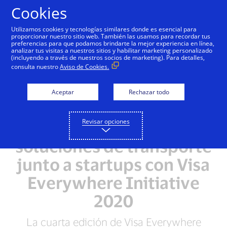
Saltar al contenido
Cookies
Utilizamos cookies y tecnologías similares donde es esencial para
proporcionar nuestro sitio web. También las usamos para recordar tus
preferencias para que podamos brindarte la mejor experiencia en línea,
analizar tus visitas a nuestros sitios y habilitar marketing personalizado
NOTAS DE PRENSA
(incluyendo a través de nuestros socios de marketing). Para detalles,
consulta nuestro
Aviso de Cookies.
Visa promueve
recuperación económica
Aceptar
Rechazar todo
de PYMES de América
Revisar opciones
Latina y el Caribe y
soluciones de transporte
junto a startups con Visa
Everywhere Initiative
2020
La cuarta edición de Visa Everywhere